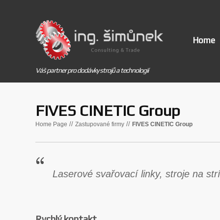
Home
Váš partner pro dodávky strojů a technologií
FIVES CINETIC Group
//
//
Home Page
Zastupované firmy
FIVES CINETIC Group
Laserové svařovací linky, stroje na st
Rychlý kontakt