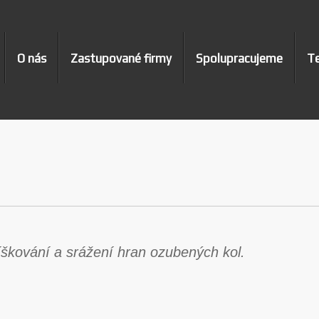
O nás
Zastupované firmy
Spolupracujeme
Te
ríškování a srážení hran ozubených kol.