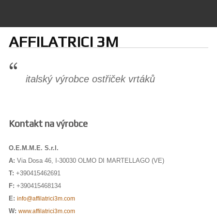
AFFILATRICI 3M
italský výrobce ostřiček vrtáků
Kontakt na výrobce
O.E.M.M.E. S.r.l.
A:
Via Dosa 46, I-30030 OLMO DI MARTELLAGO (VE)
T:
+390415462691
F:
+390415468134
E:
info@affilatrici3m.com
W:
www.affilatrici3m.com