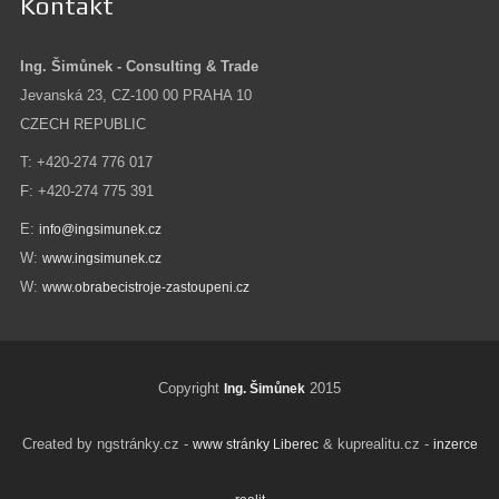
Kontakt
Ing. Šimůnek - Consulting & Trade
Jevanská 23, CZ-100 00 PRAHA 10
CZECH REPUBLIC
T: +420-274 776 017
F: +420-274 775 391
E:
info@ingsimunek.cz
W:
www.ingsimunek.cz
W:
www.obrabecistroje-zastoupeni.cz
Copyright
2015
Ing. Šimůnek
Created by ngstránky.cz -
& kuprealitu.cz -
www stránky Liberec
inzerce