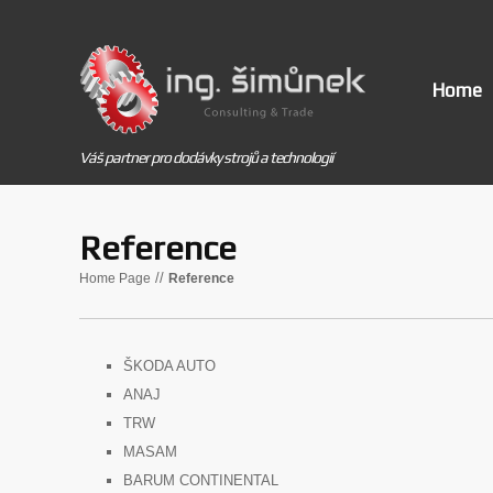
Home
Váš partner pro dodávky strojů a technologií
Reference
//
Home Page
Reference
ŠKODA AUTO
ANAJ
TRW
MASAM
BARUM CONTINENTAL